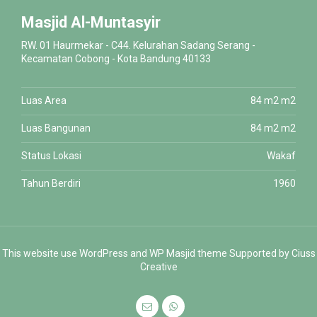
Masjid Al-Muntasyir
RW. 01 Haurmekar - C44. Kelurahan Sadang Serang -
Kecamatan Cobong - Kota Bandung 40133
Luas Area
84 m2 m2
Luas Bangunan
84 m2 m2
Status Lokasi
Wakaf
Tahun Berdiri
1960
This website use
WordPress
and WP Masjid theme Supported by
Ciuss
Creative