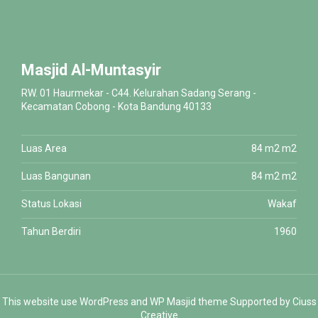
Masjid Al-Muntasyir
RW. 01 Haurmekar - C44. Kelurahan Sadang Serang -
Kecamatan Cobong - Kota Bandung 40133
Luas Area
84 m2 m2
Luas Bangunan
84 m2 m2
Status Lokasi
Wakaf
Tahun Berdiri
1960
This website use
WordPress
and WP Masjid theme Supported by
Ciuss
Creative