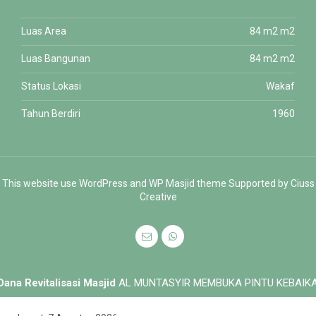
Luas Area
84 m2 m2
Luas Bangunan
84 m2 m2
Status Lokasi
Wakaf
Tahun Berdiri
1960
This website use
WordPress
and WP Masjid theme Supported by
Ciuss
Creative
na Revitalisasi Masjid
AL MUNTASYIR MEMBUKA PINTU KEBAIKA