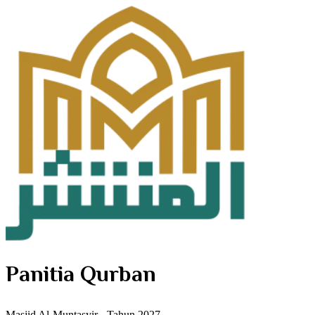
Panitia Qurban
Masjid Al-Muntasyir - Tahun 2027